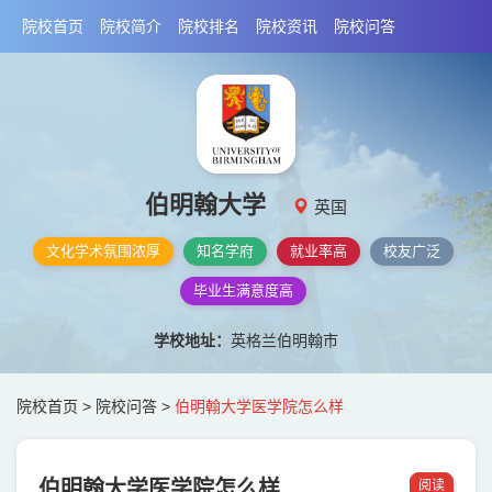
院校首页
院校简介
院校排名
院校资讯
院校问答
伯明翰大学
英国
文化学术氛围浓厚
知名学府
就业率高
校友广泛
毕业生满意度高
学校地址：
英格兰伯明翰市
院校首页
>
院校问答
>
伯明翰大学医学院怎么样
伯明翰大学医学院怎么样
阅读